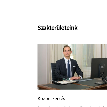
Szakterületeink
selet
Közbeszerzés