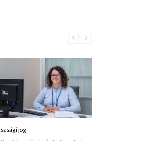
rsasági jog
Adójog