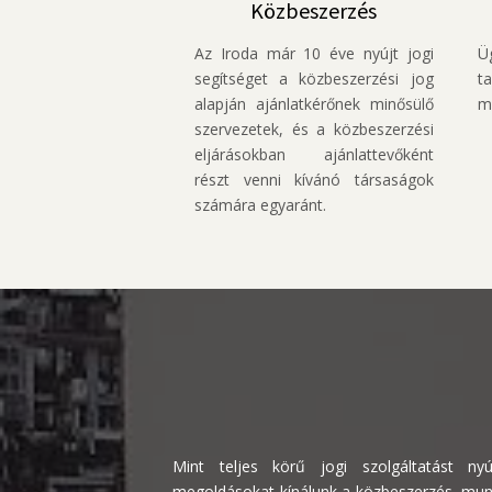
Közbeszerzés
Az Iroda már 10 éve nyújt jogi
Ü
segítséget a közbeszerzési jog
t
alapján ajánlatkérőnek minősülő
m
szervezetek, és a közbeszerzési
eljárásokban ajánlattevőként
részt venni kívánó társaságok
számára egyaránt.
Mint teljes körű jogi szolgáltatást nyú
megoldásokat kínálunk a közbeszerzés, munk