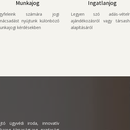
Munkajog
Ingatlanjog
gyfeleink számára jogi
Legyen szó adás-vételrő
anácsadást nyújtunk különböző
ajándékozásról vagy társash
unkajogi kérdésekben
alapításáról
jtó ügyvédi iroda, innovatív
ajog, társasági jog, gazdasági