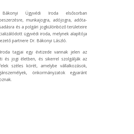
Bákonyi Ügyvédi Iroda elsősorban
beszerzésre, munkajogra, adójogra, adóta­
sadásra és a polgári jogkülönböző területeire
cializálódott ügyvédi iroda, melynek alapítója
vezető partnere Dr. Bákonyi László.
Iroda tagjai egy évtizede vannak jelen az
eti és jogi életben, és sikerrel szolgálják az
felek széles körét, amelybe vállalkozások,
ánszemélyek, önkormányzatok egyaránt
toznak.