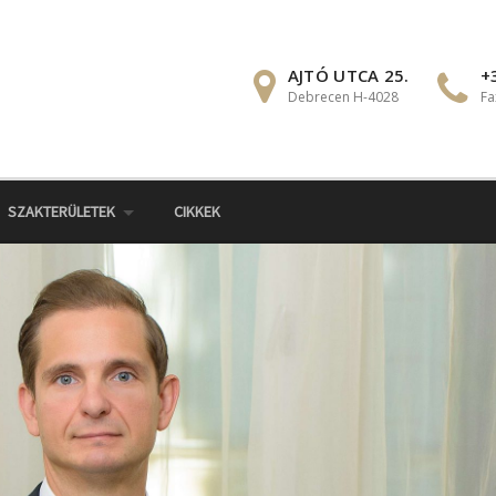
AJTÓ UTCA 25.
+
Debrecen H-4028
Fa
SZAKTERÜLETEK
CIKKEK