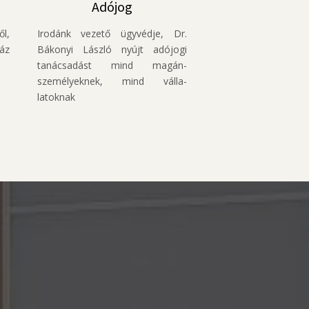
Adójog
l,
Irodánk vezető ügyvédje, Dr.
áz
Bákonyi László nyújt adójogi
tanácsadást mind magán­
személyeknek, mind válla­
latoknak