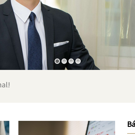
al!
Bá