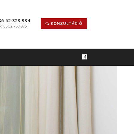
36 52 323 934
KONZULTÁCIÓ
x: 06 52 783 875