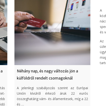
A 
köz
nác
spe
és 
Az 
üzl
ügy
mag
tar
 a
Néhány nap, és nagy változás jön a
külföldről rendelt csomagoknál
tás
A jelenlegi szabályozás szerint az Európai
et-
Unión kívülről érkező áruk 22 eurós
ebb
összeghatárig vám- és áfamentesek, míg a 22
ódó
és …