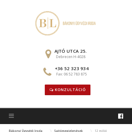
Skip
to
content
AJTÓ UTCA 25.
Debrecen H-4028
+36 52 323 934
Fax: 06 52 783 875
KONZULTÁCIÓ
Bákonyi Ügyvédi Iroda
Sajtómegjelenések
12 millió