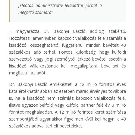
jelentős adminisztratív feladattal járhat a
megbízó számára”
– magyarázza Dr. Bákonyi László adójogi szakértő.
Hozzáteszi: amennyiben kapcsolt vállalkozás felé számláz a
kisadózó, összeghatártól függetlenül minden bevételt 40
százalékos adó terhel. Fontos különbség, hogy külföldi
szervezettől vagy jogi személytől érkező bevétel esetén a
kisadózó vállalkozásnak kell megállapítani, bevallani és
megfizetni az adót.
Dr. Bákonyi László emlékeztet: a 12 millió forintos éves
kata értékhatár abban az esetben marad érvényes továbbra
is, ha a kisadózó nem számláz kapcsolt vállalkozás felé,
illetve egyazon belföldi vagy külföldi partner felé évi 3 millió
forintot meghaladóan. A 12 millió forintos keret számítása
szempontjából ugyanakkor figyelmen kívül kell hagyni a 40
százalékos adóval terhelt bevételeket.