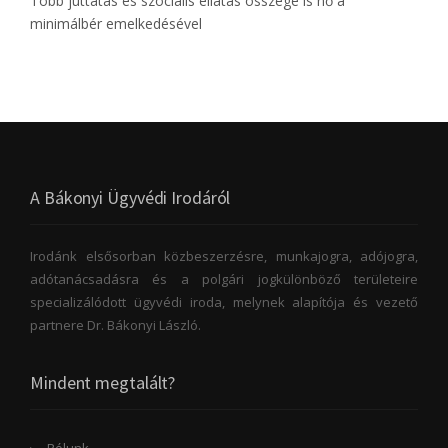
Több juttatás és szociális ellátás összege is nő a
minimálbér emelkedésével
A Bákonyi Ügyvédi Irodáról
Irodánk elsősorban közbeszerzésre, munkajogra, adójogra,
adótanácsadásra és a polgári jogkülönböző területeire
specializálódott ügyvédi iroda, melynek alapítója és vezető
partnere Dr. Bákonyi László.
Mindent megtalált?
Rólunk