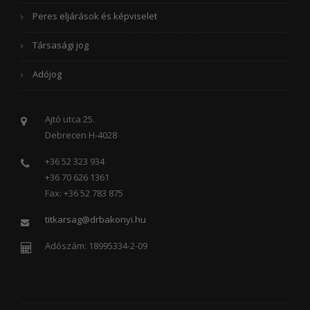
Peres eljárások és képviselet
Társasági jog
Adójog
Ajtó utca 25.
Debrecen H-4028
+36 52 323 934
+36 70 626 1361
Fax: +36 52 783 875
titkarsag@drbakonyi.hu
Adószám: 18995334-2-09