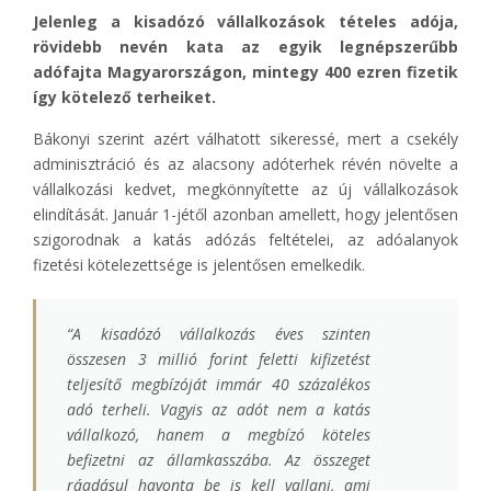
Jelenleg a kisadózó vállalkozások tételes adója,
rövidebb nevén kata az egyik legnépszerűbb
adófajta Magyarországon, mintegy 400 ezren fizetik
így kötelező terheiket.
Bákonyi szerint azért válhatott sikeressé, mert a csekély
adminisztráció és az alacsony adóterhek révén növelte a
vállalkozási kedvet, megkönnyítette az új vállalkozások
elindítását. Január 1-jétől azonban amellett, hogy jelentősen
szigorodnak a katás adózás feltételei, az adóalanyok
fizetési kötelezettsége is jelentősen emelkedik.
“A kisadózó vállalkozás éves szinten
összesen 3 millió forint feletti kifizetést
teljesítő megbízóját immár 40 százalékos
adó terheli. Vagyis az adót nem a katás
vállalkozó, hanem a megbízó köteles
befizetni az államkasszába. Az összeget
ráadásul havonta be is kell vallani, ami