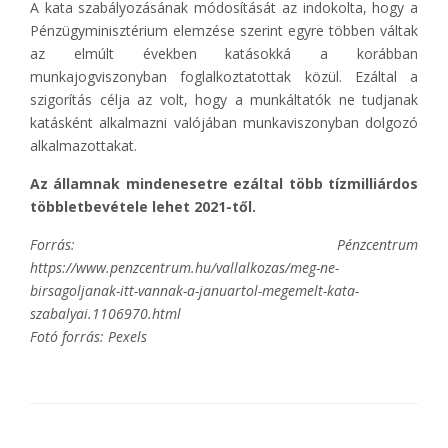
A kata szabályozásának módosítását az indokolta, hogy a
Pénzügyminisztérium elemzése szerint egyre többen váltak
az elmúlt években katásokká a korábban
munkajogviszonyban foglalkoztatottak közül. Ezáltal a
szigorítás célja az volt, hogy a munkáltatók ne tudjanak
katásként alkalmazni valójában munkaviszonyban dolgozó
alkalmazottakat.
Az államnak mindenesetre ezáltal több tízmilliárdos
többletbevétele lehet 2021-től.
Forrás: Pénzcentrum
https://www.penzcentrum.hu/vallalkozas/meg-ne-
birsagoljanak-itt-vannak-a-januartol-megemelt-kata-
szabalyai.1106970.html
Fotó forrás: Pexels