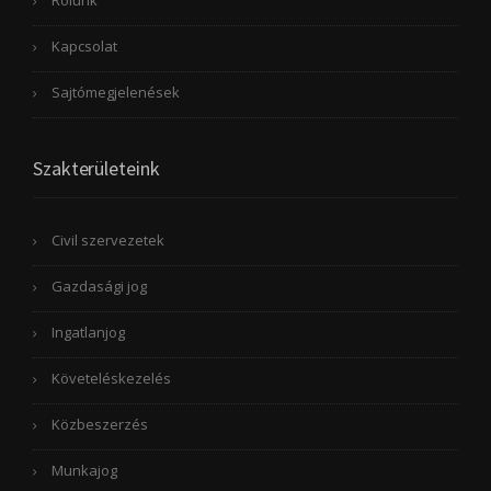
Kapcsolat
Sajtómegjelenések
Szakterületeink
Civil szervezetek
Gazdasági jog
Ingatlanjog
Követeléskezelés
Közbeszerzés
Munkajog