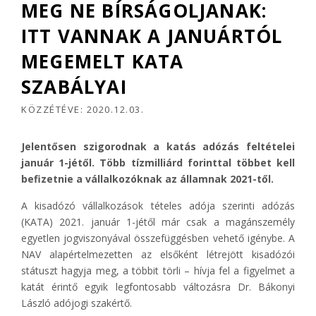
MEG NE BÍRSÁGOLJANAK:
ITT VANNAK A JANUÁRTÓL
MEGEMELT KATA
SZABÁLYAI
KÖZZÉTÉVE:
2020.12.03.
Jelentősen szigorodnak a katás adózás feltételei
január 1-jétől. Több tízmilliárd forinttal többet kell
befizetnie a vállalkozóknak az államnak 2021-től.
A kisadózó vállalkozások tételes adója szerinti adózás
(KATA) 2021. január 1-jétől már csak a magánszemély
egyetlen jogviszonyával összefüggésben vehető igénybe. A
NAV alapértelmezetten az elsőként létrejött kisadózói
státuszt hagyja meg, a többit törli – hívja fel a figyelmet a
katát érintő egyik legfontosabb változásra Dr. Bákonyi
László adójogi szakértő.