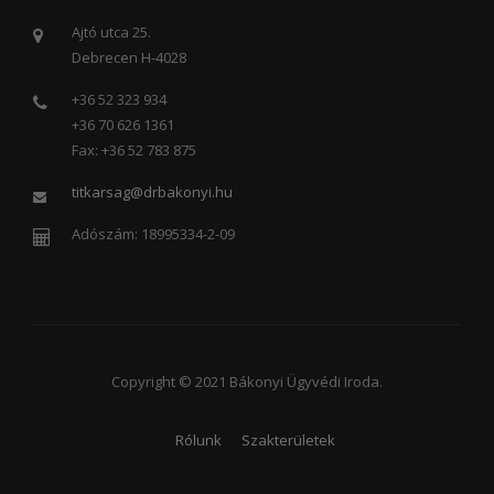
Ajtó utca 25.
Debrecen H-4028
+36 52 323 934
+36 70 626 1361
Fax: +36 52 783 875
titkarsag@drbakonyi.hu
Adószám: 18995334-2-09
Copyright © 2021 Bákonyi Ügyvédi Iroda.
Rólunk
Szakterületek