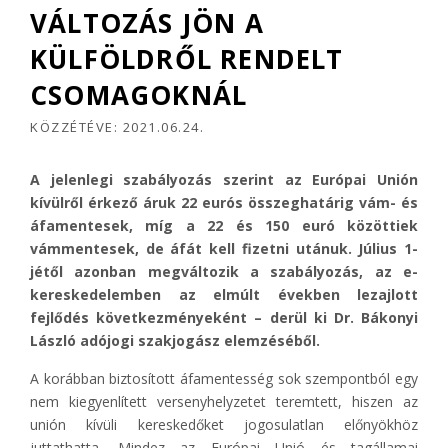
VÁLTOZÁS JÖN A
KÜLFÖLDRŐL RENDELT
CSOMAGOKNÁL
KÖZZÉTÉVE:
2021.06.24.
A jelenlegi szabályozás szerint az Európai Unión
kívülről érkező áruk 22 eurós összeghatárig vám- és
áfamentesek, míg a 22 és 150 euró közöttiek
vámmentesek, de áfát kell fizetni utánuk. Július 1-
jétől azonban megváltozik a szabályozás, az e-
kereskedelemben az elmúlt években lezajlott
fejlődés következményeként – derül ki Dr. Bákonyi
László adójogi szakjogász elemzéséből.
A korábban biztosított áfamentesség sok szempontból egy
nem kiegyenlített versenyhelyzetet teremtett, hiszen az
unión kívüli kereskedőket jogosulatlan előnyökhöz
juttathatta. Mindez az Európai Unió és tagállamai