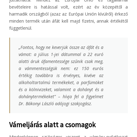
bevételeire is hatással volt, ezért az év közepétől a
harmadik országból (azaz az Európai Unión kívülről) érkező
minden termék után áfát kell majd fizetni, annak értékétől
függetlenül.
„Fontos, hogy ne keverjük össze az áfát és a
vámot: a július 1-jei dátummal a 22 euró
alatti áruk áfamentessége szűnik csak meg,
a vámmentességük nem: ez 150 eurós
értékig továbbra is érvényes, kivéve az
alkoholtartalmú termékeket, a parfümöket
és a kölnivizeket, valamint a dohányt és a
dohánytermékeket” – hívja fel a figyelmet
Dr. Bákonyi László adójogi szakjogász.
Vámeljárás alatt a csomagok
Mindenképpen szükséges viszont a vámáru-nyilatkozat