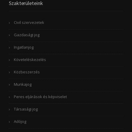
Szakterületeink
Civil szervezetek
Gazdasági jog
Ingatlanjog
Követeléskezelés
Közbeszerzés
Munkajog
Peres eljárások és képviselet
Társasági jog
Adójog