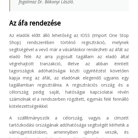
fogalmaz Dr. Bákonyi László.
Az áfa rendezése
Az eladók előtt álló lehetőség az IOSS (Import One Stop
Shop) rendszerében történő regisztráció, melynek
segítségével a vevő már a vásárláskor rendezheti az áfát az
eladó felé. Az arra jogosult tagállam az eladó által
végrehajtott tranzakció, illetve az abban érintett
tagországok adóhatóságai közti ügyintézést követően
kapja meg az áfát, az eladónak elegendő ugyanis egy
tagállamban regisztrálnia. A regisztrációs ország és a
célország pedig saját, hatóságai kapcsolatai révén
számolnak el a rendszerben rögzített, egymás felé fennálló
kötelezettségeikkel.
A szállítmányozók a célország, vagyis a címzett
tartózkodási országának adóhatósága segítségét kérhetik a
vámügyintézésben, amennyiben igénybe veszik, és