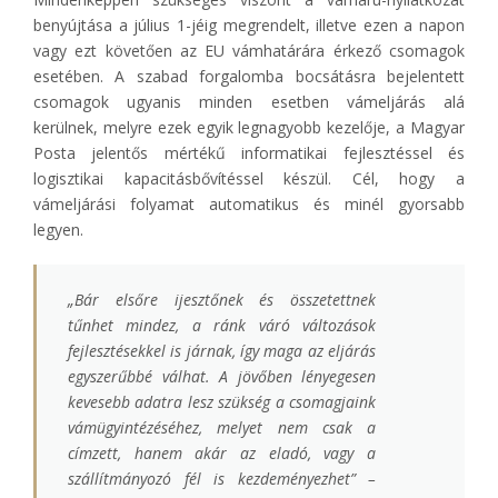
benyújtása a július 1-jéig megrendelt, illetve ezen a napon
vagy ezt követően az EU vámhatárára érkező csomagok
esetében. A szabad forgalomba bocsátásra bejelentett
csomagok ugyanis minden esetben vámeljárás alá
kerülnek, melyre ezek egyik legnagyobb kezelője, a Magyar
Posta jelentős mértékű informatikai fejlesztéssel és
logisztikai kapacitásbővítéssel készül. Cél, hogy a
vámeljárási folyamat automatikus és minél gyorsabb
legyen.
„
Bár elsőre ijesztőnek és összetettnek
tűnhet mindez, a ránk váró változások
fejlesztésekkel is járnak, így maga az eljárás
egyszerűbbé válhat. A jövőben lényegesen
kevesebb adatra lesz szükség a csomagjaink
vámügyintézéséhez, melyet nem csak a
címzett, hanem akár az eladó, vagy a
szállítmányozó fél is kezdeményezhet
” –