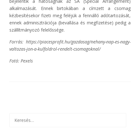
bejelentik a hatóságnak az SA (Special Arrangement)
alkalmazását. Ennek birtokában a címzett a csomag
kézbesítésekor fizeti meg feléjük a fennálló adótartozását,
ennek adminisztrációja (bevallása és megfizetése) pedig a
szállítmányozó felelőssége.
Forrás: https://piacesprofit.hu/gazdasag/nehany-nap-es-nagy-
valtozas-jon-a-kulfoldrol-rendelt-csomagoknal/
Fotó: Pexels
Keresés: