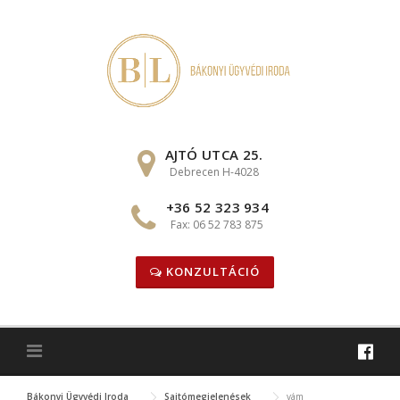
Skip
to
content
AJTÓ UTCA 25.
Debrecen H-4028
+36 52 323 934
Fax: 06 52 783 875
KONZULTÁCIÓ
Bákonyi Ügyvédi Iroda
Sajtómegjelenések
vám