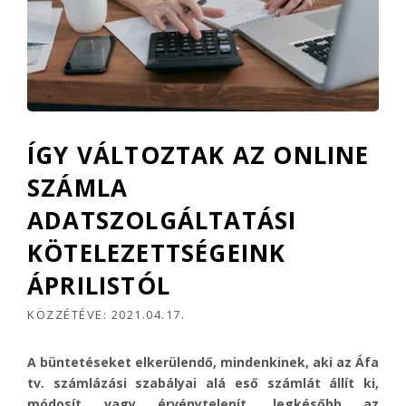
ÍGY VÁLTOZTAK AZ ONLINE
SZÁMLA
ADATSZOLGÁLTATÁSI
KÖTELEZETTSÉGEINK
ÁPRILISTÓL
KÖZZÉTÉVE:
2021.04.17.
A büntetéseket elkerülendő, mindenkinek, aki az Áfa
tv. számlázási szabályai alá eső számlát állít ki,
módosít vagy érvénytelenít, legkésőbb az