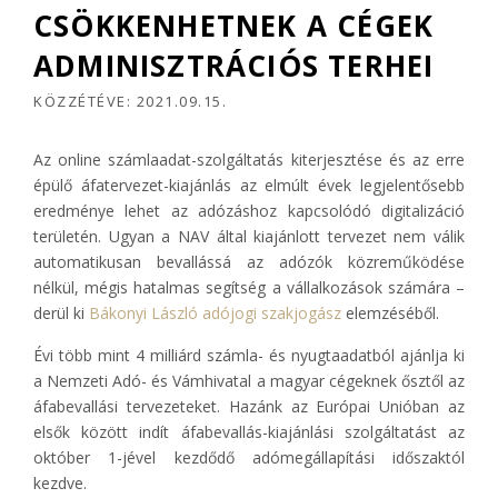
CSÖKKENHETNEK A CÉGEK
ADMINISZTRÁCIÓS TERHEI
KÖZZÉTÉVE:
2021.09.15.
Az online számlaadat-szolgáltatás kiterjesztése és az erre
épülő áfatervezet-kiajánlás az elmúlt évek legjelentősebb
eredménye lehet az adózáshoz kapcsolódó digitalizáció
területén. Ugyan a NAV által kiajánlott tervezet nem válik
automatikusan bevallássá az adózók közreműködése
nélkül, mégis hatalmas segítség a vállalkozások számára –
derül ki
Bákonyi László adójogi szakjogász
elemzéséből.
Évi több mint 4 milliárd számla- és nyugtaadatból ajánlja ki
a Nemzeti Adó- és Vámhivatal a magyar cégeknek ősztől az
áfabevallási tervezeteket. Hazánk az Európai Unióban az
elsők között indít áfabevallás-kiajánlási szolgáltatást az
október 1-jével kezdődő adómegállapítási időszaktól
kezdve.