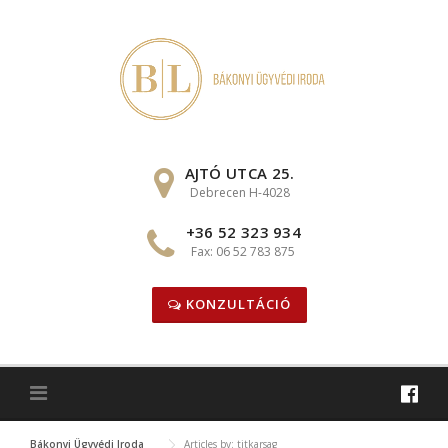
Skip
to
content
AJTÓ UTCA 25.
Debrecen H-4028
+36 52 323 934
Fax: 06 52 783 875
KONZULTÁCIÓ
Bákonyi Ügyvédi Iroda
Articles by: titkarsag