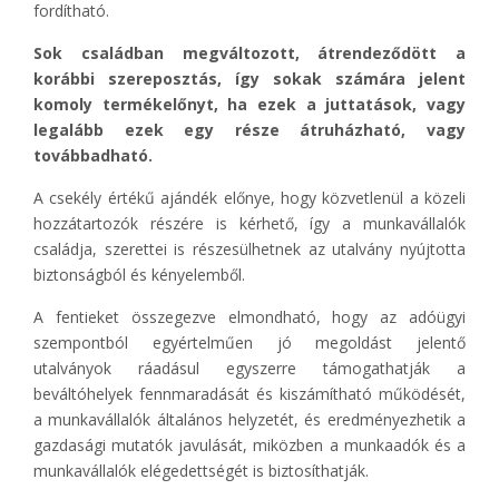
fordítható.
Sok családban megváltozott, átrendeződött a
korábbi szereposztás, így sokak számára jelent
komoly termékelőnyt, ha ezek a juttatások, vagy
legalább ezek egy része átruházható, vagy
továbbadható.
A csekély értékű ajándék előnye, hogy közvetlenül a közeli
hozzátartozók részére is kérhető, így a munkavállalók
családja, szerettei is részesülhetnek az utalvány nyújtotta
biztonságból és kényelemből.
A fentieket összegezve elmondható, hogy az adóügyi
szempontból egyértelműen jó megoldást jelentő
utalványok ráadásul egyszerre támogathatják a
beváltóhelyek fennmaradását és kiszámítható működését,
a munkavállalók általános helyzetét, és eredményezhetik a
gazdasági mutatók javulását, miközben a munkaadók és a
munkavállalók elégedettségét is biztosíthatják.