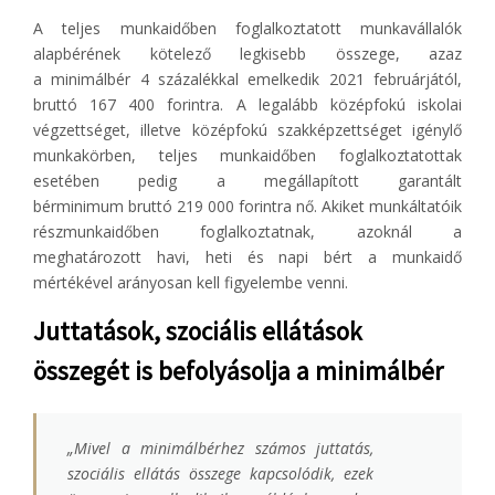
A teljes munkaidőben foglalkoztatott munkavállalók
alapbérének kötelező legkisebb összege, azaz
a minimálbér 4 százalékkal emelkedik 2021 februárjától,
bruttó 167 400 forintra. A legalább középfokú iskolai
végzettséget, illetve középfokú szakképzettséget igénylő
munkakörben, teljes munkaidőben foglalkoztatottak
esetében pedig a megállapított garantált
bérminimum bruttó 219 000 forintra nő. Akiket munkáltatóik
részmunkaidőben foglalkoztatnak, azoknál a
meghatározott havi, heti és napi bért a munkaidő
mértékével arányosan kell figyelembe venni.
Juttatások, szociális ellátások
összegét is befolyásolja a minimálbér
„
Mivel a minimálbérhez számos juttatás,
szociális ellátás összege kapcsolódik, ezek