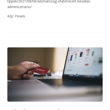
tippek/2021/08/06/adohatosag-afatervezet-bevallas-
adminisztracio/
Kép:
Pexels