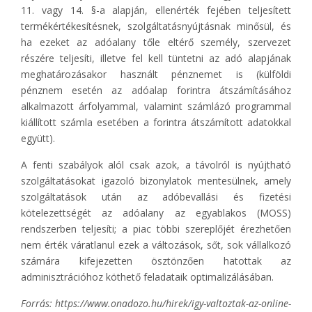
11. vagy 14. §-a alapján, ellenérték fejében teljesített
termékértékesítésnek, szolgáltatásnyújtásnak minősül, és
ha ezeket az adóalany tőle eltérő személy, szervezet
részére teljesíti, illetve fel kell tüntetni az adó alapjának
meghatározásakor használt pénznemet is (külföldi
pénznem esetén az adóalap forintra átszámításához
alkalmazott árfolyammal, valamint számlázó programmal
kiállított számla esetében a forintra átszámított adatokkal
együtt).
A fenti szabályok alól csak azok, a távolról is nyújtható
szolgáltatásokat igazoló bizonylatok mentesülnek, amely
szolgáltatások után az adóbevallási és fizetési
kötelezettségét az adóalany az egyablakos (MOSS)
rendszerben teljesíti; a piac többi szereplőjét érezhetően
nem érték váratlanul ezek a változások, sőt, sok vállalkozó
számára kifejezetten ösztönzően hatottak az
adminisztrációhoz köthető feladataik optimalizálásában.
Forrás: https://www.onadozo.hu/hirek/igy-valtoztak-az-online-