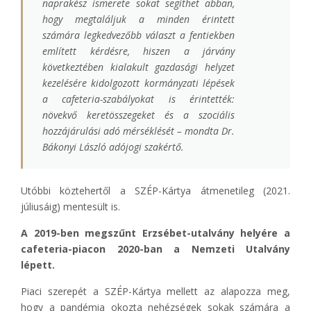
naprakész ismerete sokat segíthet abban,
hogy megtaláljuk a minden érintett
számára legkedvezőbb választ a fentiekben
említett kérdésre, hiszen a járvány
következtében kialakult gazdasági helyzet
kezelésére kidolgozott kormányzati lépések
a cafeteria-szabályokat is érintették:
növekvő keretösszegeket és a szociális
hozzájárulási adó mérséklését – mondta Dr.
Bákonyi László adójogi szakértő.
Utóbbi köztehertől a SZÉP-Kártya átmenetileg (2021.
júliusáig) mentesült is.
A 2019-ben megszűnt Erzsébet-utalvány helyére a
cafeteria-piacon 2020-ban a Nemzeti Utalvány
lépett.
Piaci szerepét a SZÉP-Kártya mellett az alapozza meg,
hogy a pandémia okozta nehézségek sokak számára a