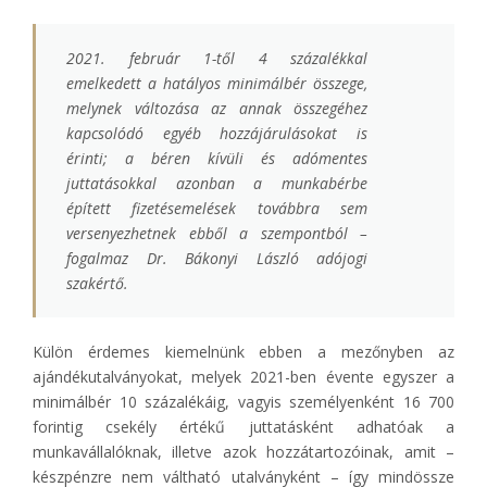
2021. február 1-től 4 százalékkal
emelkedett a hatályos minimálbér összege,
melynek változása az annak összegéhez
kapcsolódó egyéb hozzájárulásokat is
érinti; a béren kívüli és adómentes
juttatásokkal azonban a munkabérbe
épített fizetésemelések továbbra sem
versenyezhetnek ebből a szempontból –
fogalmaz Dr. Bákonyi László adójogi
szakértő.
Külön érdemes kiemelnünk ebben a mezőnyben az
ajándékutalványokat, melyek 2021-ben évente egyszer a
minimálbér 10 százalékáig, vagyis személyenként 16 700
forintig csekély értékű juttatásként adhatóak a
munkavállalóknak, illetve azok hozzátartozóinak, amit –
készpénzre nem váltható utalványként – így mindössze