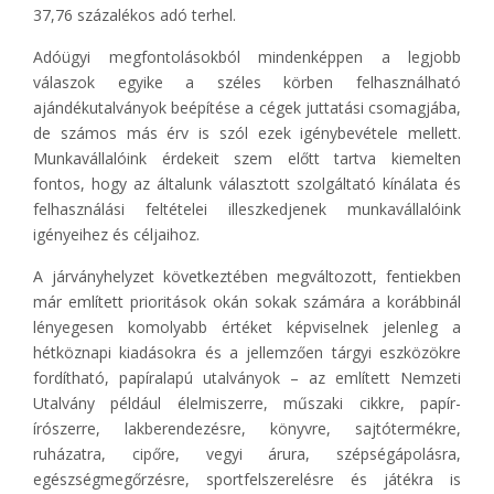
37,76 százalékos adó terhel.
Adóügyi megfontolásokból mindenképpen a legjobb
válaszok egyike a széles körben felhasználható
ajándékutalványok beépítése a cégek juttatási csomagjába,
de számos más érv is szól ezek igénybevétele mellett.
Munkavállalóink érdekeit szem előtt tartva kiemelten
fontos, hogy az általunk választott szolgáltató kínálata és
felhasználási feltételei illeszkedjenek munkavállalóink
igényeihez és céljaihoz.
A járványhelyzet következtében megváltozott, fentiekben
már említett prioritások okán sokak számára a korábbinál
lényegesen komolyabb értéket képviselnek jelenleg a
hétköznapi kiadásokra és a jellemzően tárgyi eszközökre
fordítható, papíralapú utalványok – az említett Nemzeti
Utalvány például élelmiszerre, műszaki cikkre, papír-
írószerre, lakberendezésre, könyvre, sajtótermékre,
ruházatra, cipőre, vegyi árura, szépségápolásra,
egészségmegőrzésre, sportfelszerelésre és játékra is