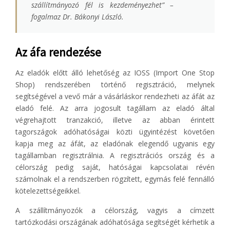
szállítmányozó fél is kezdeményezhet
” –
fogalmaz Dr. Bákonyi László.
Az áfa rendezése
Az eladók előtt álló lehetőség az IOSS (Import One Stop
Shop) rendszerében történő regisztráció, melynek
segítségével a vevő már a vásárláskor rendezheti az áfát az
eladó felé. Az arra jogosult tagállam az eladó által
végrehajtott tranzakció, illetve az abban érintett
tagországok adóhatóságai közti ügyintézést követően
kapja meg az áfát, az eladónak elegendő ugyanis egy
tagállamban regisztrálnia. A regisztrációs ország és a
célország pedig saját, hatóságai kapcsolatai révén
számolnak el a rendszerben rögzített, egymás felé fennálló
kötelezettségeikkel.
A szállítmányozók a célország, vagyis a címzett
tartózkodási országának adóhatósága segítségét kérhetik a