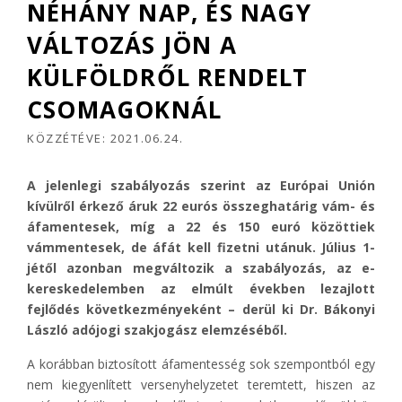
NÉHÁNY NAP, ÉS NAGY
VÁLTOZÁS JÖN A
KÜLFÖLDRŐL RENDELT
CSOMAGOKNÁL
KÖZZÉTÉVE:
2021.06.24.
A jelenlegi szabályozás szerint az Európai Unión
kívülről érkező áruk 22 eurós összeghatárig vám- és
áfamentesek, míg a 22 és 150 euró közöttiek
vámmentesek, de áfát kell fizetni utánuk. Július 1-
jétől azonban megváltozik a szabályozás, az e-
kereskedelemben az elmúlt években lezajlott
fejlődés következményeként – derül ki Dr. Bákonyi
László adójogi szakjogász elemzéséből.
A korábban biztosított áfamentesség sok szempontból egy
nem kiegyenlített versenyhelyzetet teremtett, hiszen az