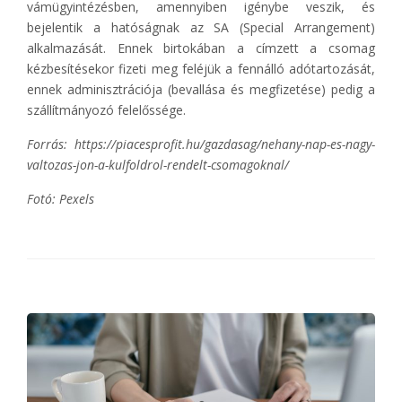
vámügyintézésben, amennyiben igénybe veszik, és
bejelentik a hatóságnak az SA (Special Arrangement)
alkalmazását. Ennek birtokában a címzett a csomag
kézbesítésekor fizeti meg feléjük a fennálló adótartozását,
ennek adminisztrációja (bevallása és megfizetése) pedig a
szállítmányozó felelőssége.
Forrás: https://piacesprofit.hu/gazdasag/nehany-nap-es-nagy-
valtozas-jon-a-kulfoldrol-rendelt-csomagoknal/
Fotó: Pexels