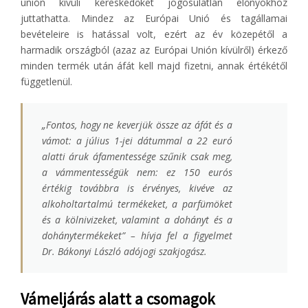
unión kívüli kereskedőket jogosulatlan előnyökhöz
juttathatta. Mindez az Európai Unió és tagállamai
bevételeire is hatással volt, ezért az év közepétől a
harmadik országból (azaz az Európai Unión kívülről) érkező
minden termék után áfát kell majd fizetni, annak értékétől
függetlenül.
„Fontos, hogy ne keverjük össze az áfát és a
vámot: a július 1-jei dátummal a 22 euró
alatti áruk áfamentessége szűnik csak meg,
a vámmentességük nem: ez 150 eurós
értékig továbbra is érvényes, kivéve az
alkoholtartalmú termékeket, a parfümöket
és a kölnivizeket, valamint a dohányt és a
dohánytermékeket” – hívja fel a figyelmet
Dr. Bákonyi László adójogi szakjogász.
Vámeljárás alatt a csomagok