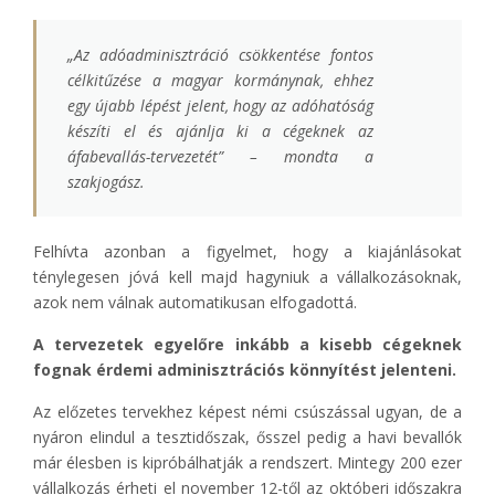
„Az adóadminisztráció csökkentése fontos
célkitűzése a magyar kormánynak, ehhez
egy újabb lépést jelent, hogy az adóhatóság
készíti el és ajánlja ki a cégeknek az
áfabevallás-tervezetét” – mondta a
szakjogász.
Felhívta azonban a figyelmet, hogy a kiajánlásokat
ténylegesen jóvá kell majd hagyniuk a vállalkozásoknak,
azok nem válnak automatikusan elfogadottá.
A tervezetek egyelőre inkább a kisebb cégeknek
fognak érdemi adminisztrációs könnyítést jelenteni.
Az előzetes tervekhez képest némi csúszással ugyan, de a
nyáron elindul a tesztidőszak, ősszel pedig a havi bevallók
már élesben is kipróbálhatják a rendszert. Mintegy 200 ezer
vállalkozás érheti el november 12-től az októberi időszakra