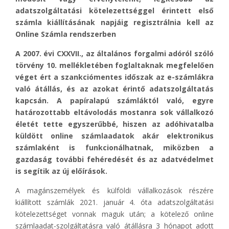
adatszolgáltatási kötelezettséggel érintett első
számla kiállításának napjáig regisztrálnia kell az
Online Számla rendszerben
A 2007. évi CXXVII., az általános forgalmi adóról szóló
törvény 10. mellékletében foglaltaknak megfelelően
véget ért a szankciómentes időszak az e-számlákra
való átállás, és az azokat érintő adatszolgáltatás
kapcsán. A papíralapú számláktól való, egyre
határozottabb eltávolodás mostanra sok vállalkozó
életét tette egyszerűbbé, hiszen az adóhivatalba
küldött online számlaadatok akár elektronikus
számlaként is funkcionálhatnak, miközben a
gazdaság további fehéredését és az adatvédelmet
is segítik az új előírások.
A magánszemélyek és külföldi vállalkozások részére
kiállított számlák 2021. január 4. óta adatszolgáltatási
kötelezettséget vonnak maguk után; a kötelező online
számlaadat-szolgáltatásra való átállásra 3 hónapot adott