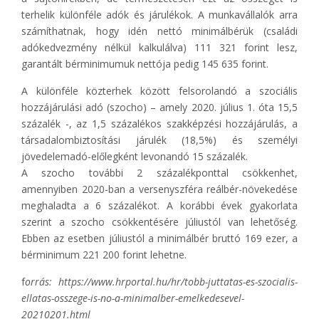
terhelik különféle adók és járulékok. A munkavállalók arra
számíthatnak, hogy idén nettó minimálbérük (családi
adókedvezmény nélkül kalkulálva) 111 321 forint lesz,
garantált bérminimumuk nettója pedig 145 635 forint.
A különféle közterhek között felsorolandó a szociális
hozzájárulási adó (szocho) – amely 2020. július 1. óta 15,5
százalék -, az 1,5 százalékos szakképzési hozzájárulás, a
társadalombiztosítási járulék (18,5%) és személyi
jövedelemadó-előlegként levonandó 15 százalék.
A szocho további 2 százalékponttal csökkenhet,
amennyiben 2020-ban a versenyszféra reálbér-növekedése
meghaladta a 6 százalékot. A korábbi évek gyakorlata
szerint a szocho csökkentésére júliustól van lehetőség.
Ebben az esetben júliustól a minimálbér bruttó 169 ezer, a
bérminimum 221 200 forint lehetne.
f
orrás: https://www.hrportal.hu/hr/tobb-juttatas-es-szocialis-
ellatas-osszege-is-no-a-minimalber-emelkedesevel-
20210201.html