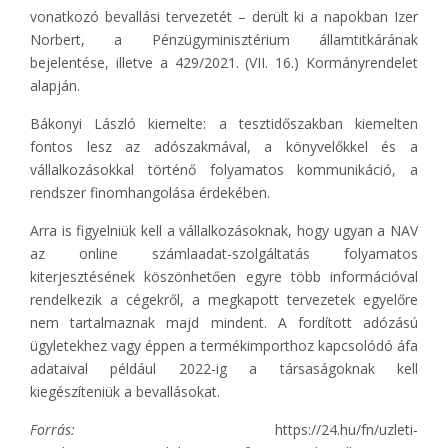
vonatkozó bevallási tervezetét – derült ki a napokban Izer
Norbert, a Pénzügyminisztérium államtitkárának
bejelentése, illetve a 429/2021. (VII. 16.) Kormányrendelet
alapján.
Bákonyi László kiemelte: a tesztidőszakban kiemelten
fontos lesz az adószakmával, a könyvelőkkel és a
vállalkozásokkal történő folyamatos kommunikáció, a
rendszer finomhangolása érdekében.
Arra is figyelniük kell a vállalkozásoknak, hogy ugyan a NAV
az online számlaadat-szolgáltatás folyamatos
kiterjesztésének köszönhetően egyre több információval
rendelkezik a cégekről, a megkapott tervezetek egyelőre
nem tartalmaznak majd mindent. A fordított adózású
ügyletekhez vagy éppen a termékimporthoz kapcsolódó áfa
adataival például 2022-ig a társaságoknak kell
kiegészíteniük a bevallásokat.
Forrás:
https://24.hu/fn/uzleti-