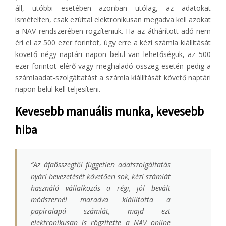
áll, utóbbi esetében azonban utólag, az adatokat
ismételten, csak ezúttal elektronikusan megadva kell azokat
a NAV rendszerében rögzíteniük. Ha az áthárított adó nem
éri el az 500 ezer forintot, úgy erre a kézi számla kiállítását
követő négy naptári napon belül van lehetőségük, az 500
ezer forintot elérő vagy meghaladó összeg esetén pedig a
számlaadat-szolgáltatást a számla kiállítását követő naptári
napon belül kell teljesíteni.
Kevesebb manuális munka, kevesebb
hiba
“
Az áfaösszegtől független adatszolgáltatás
nyári bevezetését követően sok, kézi számlát
használó vállalkozás a régi, jól bevált
módszernél maradva kiállította a
papíralapú számlát, majd ezt
elektronikusan is rögzítette a NAV online