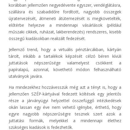
korábban jellemzően negyedévente egyszer, vendéglátásra,
szállásra és szabadidőre fordított, nagyobb összegek
újratervezését, átmeneti átütemezését is megkövetelték,
előtérbe helyezve a mindennapi vásárlások (például
műszaki cikkek, ruházat, lakberendezés) rendszeres, kisebb
összegű kiadásokban realizált fedezését.
Jellemző trend, hogy a virtuális pénztárcákban, kártyán
tárolt, inkább a tartalékok képzését célzó béren kívüli
juttatások népszerűsége valamelyest csökkent a
papíralapú, azonnal, követhető módon felhasználható
utalványok javára.
Ha mindezekhez hozzávesszük még azt a tényt is, hogy a
jellemzően SZÉP-kártyával fedezett költések egy jelentős
része a járványügyi helyzettel összefüggő intézkedések
okán lassan egy éve nem vehető igénybe, érthető, hogy
egyre nagyobb népszerűségre tesznek szert azok a
juttatási formák, melyekkel a mindennapi élethez
szükséges kiadások is fedezhetők.