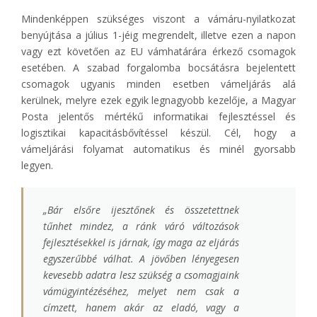
Mindenképpen szükséges viszont a vámáru-nyilatkozat
benyújtása a július 1-jéig megrendelt, illetve ezen a napon
vagy ezt követően az EU vámhatárára érkező csomagok
esetében. A szabad forgalomba bocsátásra bejelentett
csomagok ugyanis minden esetben vámeljárás alá
kerülnek, melyre ezek egyik legnagyobb kezelője, a Magyar
Posta jelentős mértékű informatikai fejlesztéssel és
logisztikai kapacitásbővítéssel készül. Cél, hogy a
vámeljárási folyamat automatikus és minél gyorsabb
legyen.
„
Bár elsőre ijesztőnek és összetettnek
tűnhet mindez, a ránk váró változások
fejlesztésekkel is járnak, így maga az eljárás
egyszerűbbé válhat. A jövőben lényegesen
kevesebb adatra lesz szükség a csomagjaink
vámügyintézéséhez, melyet nem csak a
címzett, hanem akár az eladó, vagy a