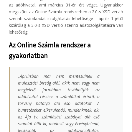
az adóhivatal, ami március 31-én ért véget. Ugyanakkor
megszűnt az Online Számla rendszerben a 2.0-s XSD verzió
szerinti számlaadat-szolgáltatás lehetősége – április 1-jétől
kizárólag a 3.0-s XSD verzió szerinti adatszolgáltatásra van
lehetőség.
Az Online Számla rendszer a
gyakorlatban
„
Áprilisban már nem mentesülnek a
mulasztási bírság alól, akik nem, vagy nem
megfelelő formában továbbítják az
adóhivatal részére a számláikat érintő, a
törvény hatálya alá eső adatokat. A
büntetéseket elkerülendő, mindenkinek, aki
az Áfa tv. számlázási szabályai alá eső
számlát állít ki, módosít vagy érvénytelenít,
legkésőbb az adatszolgáltatási