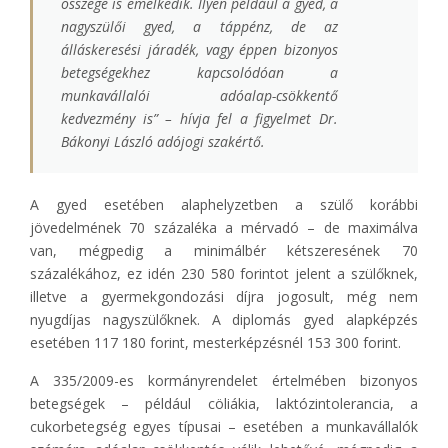
összege is emelkedik. Ilyen például a gyed, a
nagyszülői gyed, a táppénz, de az
álláskeresési járadék, vagy éppen bizonyos
betegségekhez kapcsolódóan a
munkavállalói adóalap-csökkentő
kedvezmény is
” – hívja fel a figyelmet Dr.
Bákonyi László adójogi szakértő.
A gyed esetében alaphelyzetben a szülő korábbi
jövedelmének 70 százaléka a mérvadó – de maximálva
van, mégpedig a minimálbér kétszeresének 70
százalékához, ez idén 230 580 forintot jelent a szülőknek,
illetve a gyermekgondozási díjra jogosult, még nem
nyugdíjas nagyszülőknek. A diplomás gyed alapképzés
esetében 117 180 forint, mesterképzésnél 153 300 forint.
A 335/2009-es kormányrendelet értelmében bizonyos
betegségek – például cöliákia, laktózintolerancia, a
cukorbetegség egyes típusai – esetében a munkavállalók