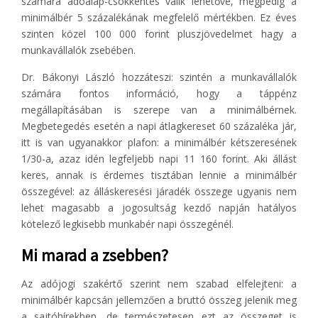
számára adóalap-csökkentés válik lehetővé, mégpedig a
minimálbér 5 százalékának megfelelő mértékben. Ez éves
szinten közel 100 000 forint pluszjövedelmet hagy a
munkavállalók zsebében.
Dr. Bákonyi László hozzáteszi: szintén a munkavállalók
számára fontos információ, hogy a táppénz
megállapításában is szerepe van a minimálbérnek.
Megbetegedés esetén a napi átlagkereset 60 százaléka jár,
itt is van ugyanakkor plafon: a minimálbér kétszeresének
1/30-a, azaz idén legfeljebb napi 11 160 forint. Aki állást
keres, annak is érdemes tisztában lennie a minimálbér
összegével: az álláskeresési járadék összege ugyanis nem
lehet magasabb a jogosultság kezdő napján hatályos
kötelező legkisebb munkabér napi összegénél.
Mi marad a zsebben?
Az adójogi szakértő szerint nem szabad elfelejteni: a
minimálbér kapcsán jellemzően a bruttó összeg jelenik meg
a sajtóhírekben, de természetesen ezt az összeget is