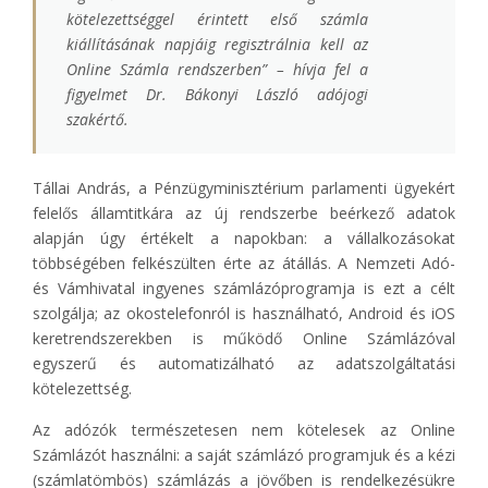
kötelezettséggel érintett első számla
kiállításának napjáig regisztrálnia kell az
Online Számla rendszerben
” – hívja fel a
figyelmet Dr. Bákonyi László adójogi
szakértő.
Tállai András, a Pénzügyminisztérium parlamenti ügyekért
felelős államtitkára az új rendszerbe beérkező adatok
alapján úgy értékelt a napokban: a vállalkozásokat
többségében felkészülten érte az átállás. A Nemzeti Adó-
és Vámhivatal ingyenes számlázóprogramja is ezt a célt
szolgálja; az okostelefonról is használható, Android és iOS
keretrendszerekben is működő Online Számlázóval
egyszerű és automatizálható az adatszolgáltatási
kötelezettség.
Az adózók természetesen nem kötelesek az Online
Számlázót használni: a saját számlázó programjuk és a kézi
(számlatömbös) számlázás a jövőben is rendelkezésükre