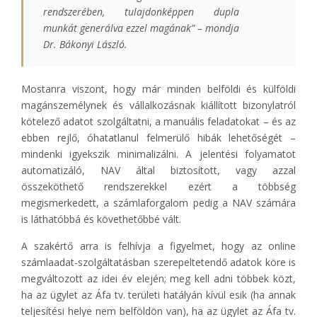
rendszerében, tulajdonképpen dupla
munkát generálva ezzel magának
” – mondja
Dr. Bákonyi László.
Mostanra viszont, hogy már minden belföldi és külföldi
magánszemélynek és vállalkozásnak kiállított bizonylatról
kötelező adatot szolgáltatni, a manuális feladatokat – és az
ebben rejlő, óhatatlanul felmerülő hibák lehetőségét –
mindenki igyekszik minimalizálni. A jelentési folyamatot
automatizáló, NAV által biztosított, vagy azzal
összeköthető rendszerekkel ezért a többség
megismerkedett, a számlaforgalom pedig a NAV számára
is láthatóbbá és követhetőbbé vált.
A szakértő arra is felhívja a figyelmet, hogy az online
számlaadat-szolgáltatásban szerepeltetendő adatok köre is
megváltozott az idei év elején; meg kell adni többek közt,
ha az ügylet az Áfa tv. területi hatályán kívül esik (ha annak
teljesítési helye nem belföldön van), ha az ügylet az Áfa tv.